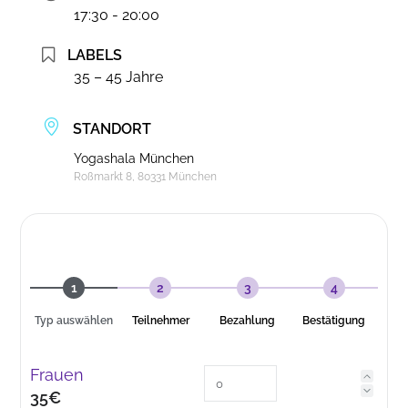
17:30 - 20:00
LABELS
35 – 45 Jahre
STANDORT
Yogashala München
Roßmarkt 8, 80331 München
1
2
3
4
Typ auswählen
Teilnehmer
Bezahlung
Bestätigung
Frauen
35€