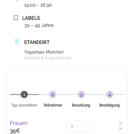
14:00 - 16:30
LABELS
35 – 45 Jahre
STANDORT
Yogashala München
Roßmarkt 8, 80331 München
1
2
3
4
Typ auswählen
Teilnehmer
Bezahlung
Bestätigung
Frauen
35€